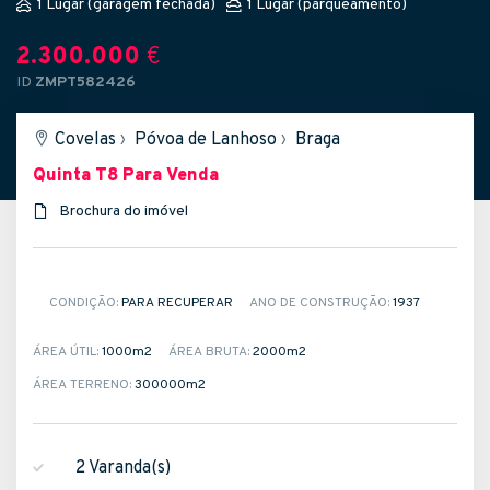
1 Lugar (garagem fechada)
1 Lugar (parqueamento)
2.300.000
€
ID
ZMPT582426
Covelas
›
Póvoa de Lanhoso
›
Braga
Quinta T8
Para Venda
Brochura do imóvel
CONDIÇÃO:
PARA RECUPERAR
ANO DE CONSTRUÇÃO:
1937
ÁREA ÚTIL:
1000m
2
ÁREA BRUTA:
2000m
2
ÁREA TERRENO:
300000m
2
2 Varanda(s)