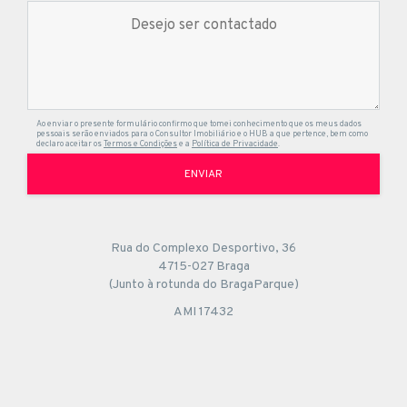
Ao enviar o presente formulário confirmo que tomei conhecimento que os meus dados
pessoais serão enviados para o Consultor Imobiliário e o HUB a que pertence, bem como
declaro aceitar os
Termos e Condições
e a
Política de Privacidade
.
ENVIAR
Rua do Complexo Desportivo, 36
4715-027 Braga
(Junto à rotunda do BragaParque)
AMI 17432