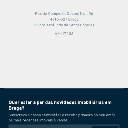
Rua do Complexo Desportivo, 36
4715-027 Braga
(Junto à rotunda do BragaParque)
AMI 17432
Quer estar a par das novidades imobiliárias em
Braga?
Subscreva a nossa newsletter e receba primeiro no seu email
os mais recentes imóveis à venda!