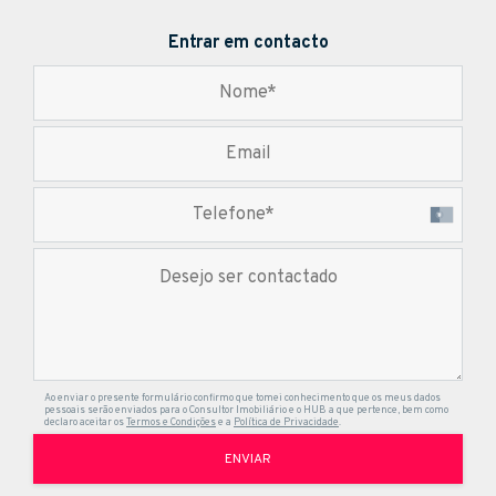
Entrar em contacto
Ao enviar o presente formulário confirmo que tomei conhecimento que os meus dados
pessoais serão enviados para o Consultor Imobiliário e o HUB a que pertence, bem como
declaro aceitar os
Termos e Condições
e a
Política de Privacidade
.
ENVIAR