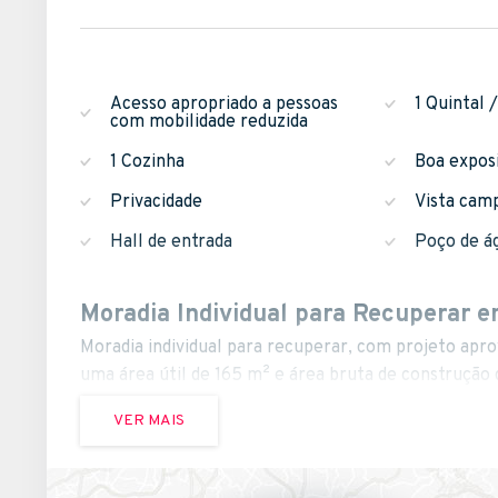
Acesso apropriado a pessoas
1 Quintal 
com mobilidade reduzida
1 Cozinha
Boa expos
Privacidade
Vista cam
Hall de entrada
Poço de á
Moradia Individual para Recuperar e
Moradia individual para recuperar, com projeto apr
uma área útil de 165 m² e área bruta de construção d
VER MAIS