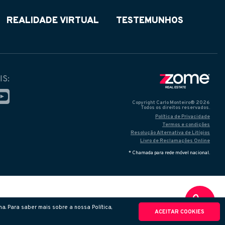
REALIDADE VIRTUAL
TESTEMUNHOS
IS:
Copyright Carlo Monteiro® 2026
Todos os direitos reservados.
Política de Privacidade
Termos e condições
Resolução Alternativa de Litígios
Livro de Reclamações Online
* Chamada para rede móvel nacional.
a. Para saber mais sobre a nossa Política,
ACEITAR COOKIES