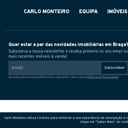
CARLO MONTEIRO
EQUIPA
IMÓVEIS
Quer estar a par das novidades imobiliárias em Braga
Subscreva a nossa newsletter e receba primeiro no seu email os
mais recentes imóveis à venda!
Subscreber
Ao subscrever a newsletter está a concordar com a nossa
Política de Privacidade
.
Carlo Monteiro utiliza Cookies para melhorar a sua experiência de navegação e re
clique em "Saber Mais". Ao cont