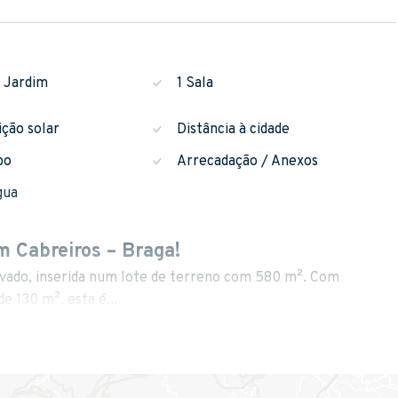
/ Jardim
1 Sala
ição solar
Distância à cidade
po
Arrecadação / Anexos
gua
m Cabreiros – Braga!
ovado, inserida num lote de terreno com 580 m². Com
e 130 m², esta é...