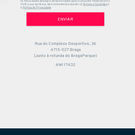
os meus dados pessoais serão enviados para o Consultor Imobiliário e o
HUB a que pertence, bem como declaro aceitar os
Termos e Condições
e
a
Política de Privacidade
.
ENVIAR
Rua do Complexo Desportivo, 36
4715-027 Braga
(Junto à rotunda do BragaParque)
AMI 17432