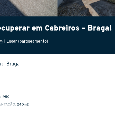
ecuperar em Cabreiros – Braga!
1 Lugar (parqueamento)
a
›
Braga
:
1950
ANTAÇÃO:
240m
2