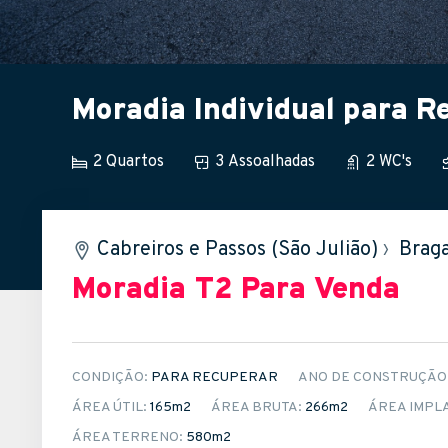
Moradia Individual para R
2 Quartos
3 Assoalhadas
2 WC's
Cabreiros e Passos (São Julião)
›
Brag
Moradia T2
Para Venda
CONDIÇÃO:
PARA RECUPERAR
ANO DE CONSTRUÇÃO
ÁREA ÚTIL:
165m
2
ÁREA BRUTA:
266m
2
ÁREA IMPL
ÁREA TERRENO:
580m
2