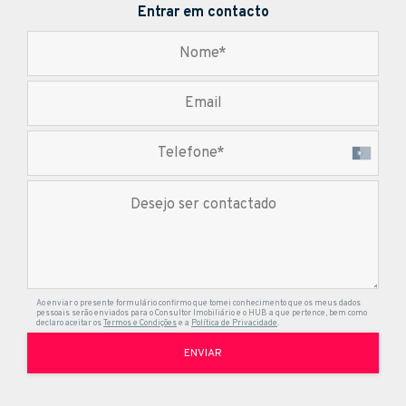
Entrar em contacto
Ao enviar o presente formulário confirmo que tomei conhecimento que os meus dados
pessoais serão enviados para o Consultor Imobiliário e o HUB a que pertence, bem como
declaro aceitar os
Termos e Condições
e a
Política de Privacidade
.
ENVIAR