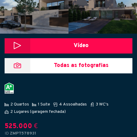
Vídeo
Todas as fotografias
2 Quartos
1 Suite
4 Assoalhadas
3 WC's
2 Lugares (garagem fechada)
525.000
€
ID
ZMPT578931