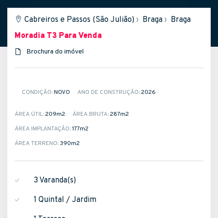
Cabreiros e Passos (São Julião)
›
Braga
›
Braga
Moradia T3
Para Venda
Brochura do imóvel
CONDIÇÃO:
NOVO
ANO DE CONSTRUÇÃO:
2026
ÁREA ÚTIL:
209m
2
ÁREA BRUTA:
287m
2
ÁREA IMPLANTAÇÃO:
177m
2
ÁREA TERRENO:
390m
2
3 Varanda(s)
1 Quintal / Jardim