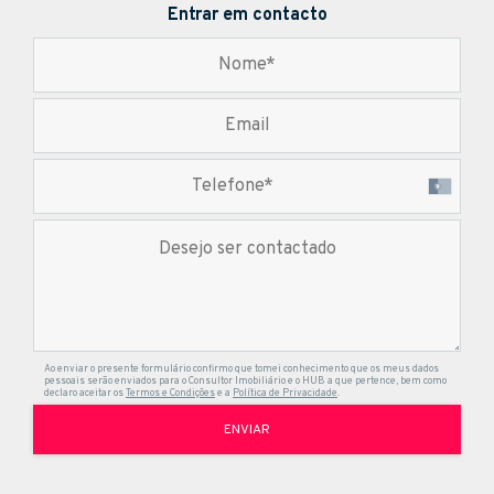
Entrar em contacto
Ao enviar o presente formulário confirmo que tomei conhecimento que os meus dados
pessoais serão enviados para o Consultor Imobiliário e o HUB a que pertence, bem como
declaro aceitar os
Termos e Condições
e a
Política de Privacidade
.
ENVIAR