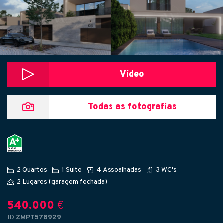
Vídeo
Todas as fotografias
2 Quartos
1 Suite
4 Assoalhadas
3 WC's
2 Lugares (garagem fechada)
540.000
€
ID
ZMPT578929