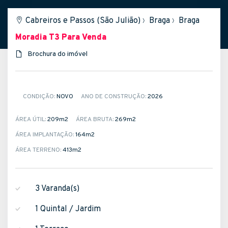
Cabreiros e Passos (São Julião)
›
Braga
›
Braga
Moradia T3
Para Venda
Brochura do imóvel
CONDIÇÃO:
NOVO
ANO DE CONSTRUÇÃO:
2026
ÁREA ÚTIL:
209m
2
ÁREA BRUTA:
269m
2
ÁREA IMPLANTAÇÃO:
164m
2
ÁREA TERRENO:
413m
2
3 Varanda(s)
1 Quintal / Jardim