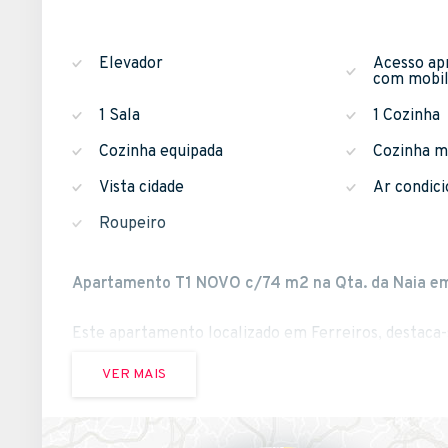
Elevador
Acesso ap
com mobil
1 Sala
1 Cozinha
Cozinha equipada
Cozinha m
Vista cidade
Ar condic
Roupeiro
Apartamento T1 NOVO c/74 m2 na Qta. da Naia em 
Este apartamento localizado em Ferreiros, destaca-s
VER MAIS