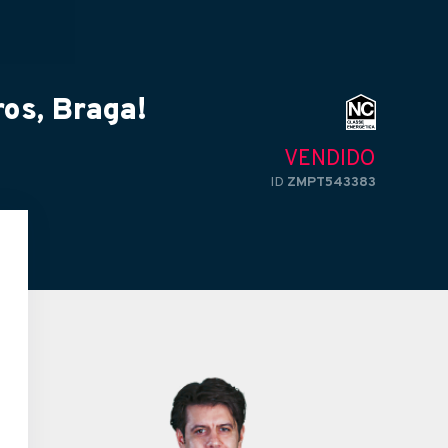
os, Braga!
VENDIDO
ID
ZMPT543383