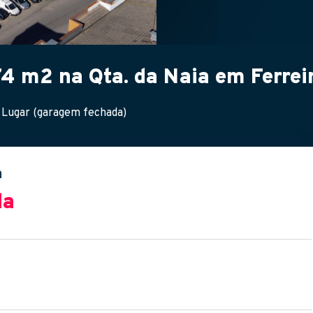
 m2 na Qta. da Naia em Ferreir
 Lugar (garagem fechada)
a
da