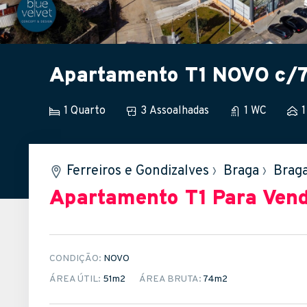
Apartamento T1 NOVO c/74
1 Quarto
3 Assoalhadas
1 WC
1
Ferreiros e Gondizalves
›
Braga
›
Brag
Apartamento T1
Para Ven
CONDIÇÃO:
NOVO
ÁREA ÚTIL:
51m
2
ÁREA BRUTA:
74m
2