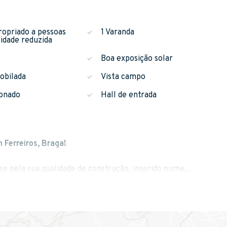
ropriado a pessoas
1 Varanda
idade reduzida
Boa exposição solar
obilada
Vista campo
ionado
Hall de entrada
Ferreiros, Braga!
e pela sua qualidade de construção, inserido numa...