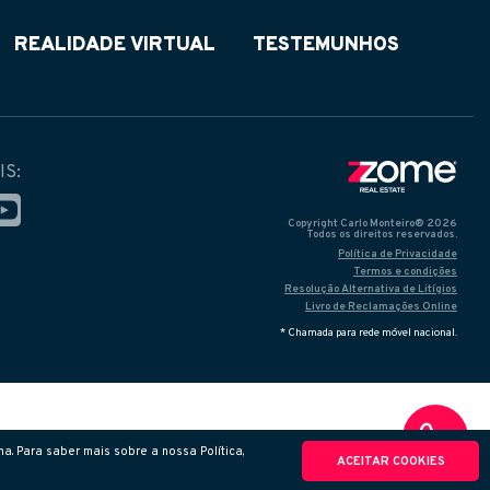
REALIDADE VIRTUAL
TESTEMUNHOS
IS:
Copyright Carlo Monteiro® 2026
Todos os direitos reservados.
Política de Privacidade
Termos e condições
Resolução Alternativa de Litígios
Livro de Reclamações Online
* Chamada para rede móvel nacional.
a. Para saber mais sobre a nossa Política,
ACEITAR COOKIES