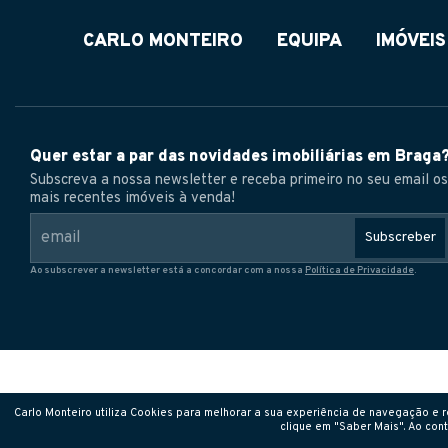
CARLO MONTEIRO
EQUIPA
IMÓVEIS
Quer estar a par das novidades imobiliárias em Braga
Subscreva a nossa newsletter e receba primeiro no seu email os
mais recentes imóveis à venda!
Subscreber
Ao subscrever a newsletter está a concordar com a nossa
Política de Privacidade
.
Carlo Monteiro utiliza Cookies para melhorar a sua experiência de navegação e re
clique em "Saber Mais". Ao cont