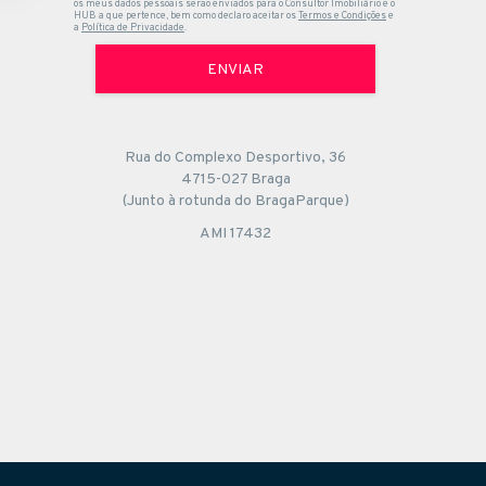
os meus dados pessoais serão enviados para o Consultor Imobiliário e o
HUB a que pertence, bem como declaro aceitar os
Termos e Condições
e
a
Política de Privacidade
.
ENVIAR
Rua do Complexo Desportivo, 36
4715-027 Braga
(Junto à rotunda do BragaParque)
AMI 17432